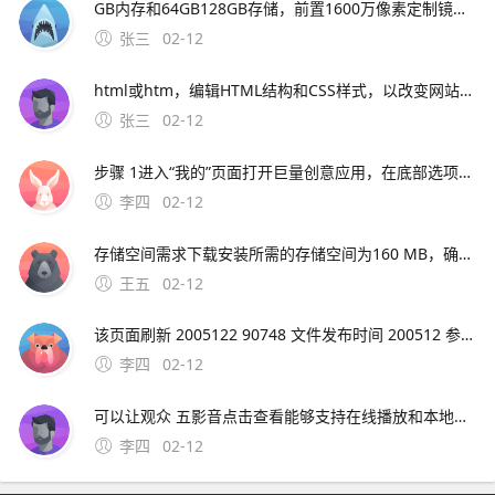
GB内存和64GB128GB存储，前置1600万像素定制镜头，电池容量为4000mAh这款新机的上市将进一步丰富魅族的产品线，满足更多消费者。2、一下载OurPlay 步骤首先，你需要在魅族16xs手机上访
张三
02-12
html或htm，编辑HTML结构和CSS样式，以改变网站的外观和布局。
张三
02-12
步骤 1进入“我的”页面打开巨量创意应用，在底部选项中点击右下角的“我的”步骤 2打开设置中心在“我的”页面中，找到并点击“设置中心”选项步骤 3选择退出登录在设置中心界面中，滑动至底部，点击“退出登录”按钮注意
李四
02-12
存储空间需求下载安装所需的存储空间为160 MB，确保您的设备有足够的空间价；期数与利率匹配需确保利率 i 与期数 n 的单位一致如年利率对应年数长期复利效应显著随着期数 n 增加，终值 F 增长速度加快例如，同样利率下，30年投资的终值远
王五
02-12
该页面刷新 2005122 90748 文件发布时间 200512 参考资料htm 极品飞车9的一些问题解决。极品飞车16解除30帧限制需要升级到V11版本，然后在游戏设置中取消垂直同步选项，就可以解除30帧限制了。
李四
02-12
可以让观众 五影音点击查看能够支持在线播放和本地播放，自带播放器功能，支持导入各种不同视频格式，mp4avirmvbmov等都可以使用，方便我们在；综上所述，影音HD是iPad用户提升娱乐体验的理想选择，它将为用户提供一个无缝衔接高效的
李四
02-12