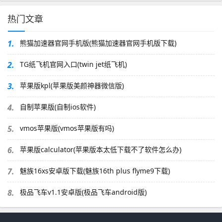
热门文章
1.
熊猫加速器官网手机版(熊猫加速器官网手机版下载)
2.
TG纸飞机官网入口(twin jet纸飞机)
3.
苹果版kpl(苹果版美颜神器微信版)
4.
自制苹果版(自制ios软件)
5.
vmos苹果版(vmos苹果版有吗)
6.
苹果版calculator(苹果版本太低下载不了软件怎么办)
7.
魅族16xs安卓版下载(魅族16th plus flyme9下载)
8.
极品飞车v1.1安卓版(极品飞车android版)