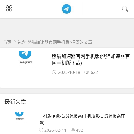
首页
包含"熊猫加速器官网手机版"标签的文章
熊猫加速器官网手机版(熊猫加速器官
网手机版下载)
2025-10-18
622
最新文章
手机版qq影音资源搜索(手机版影音资源搜索在
哪)
2026-02-11
492