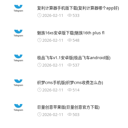
复利计算器手机版下载(复利计算器哪个app好)
2026-02-11
533
魅族16xs安卓版下载(魅族16th plus fl
2026-02-11
548
极品飞车v1.1安卓版(极品飞车android版)
2026-02-11
537
织梦cms手机版(织梦cms收费怎么办)
2026-02-11
514
巨量创意苹果版(巨量创意官方下载)
2026-02-11
503