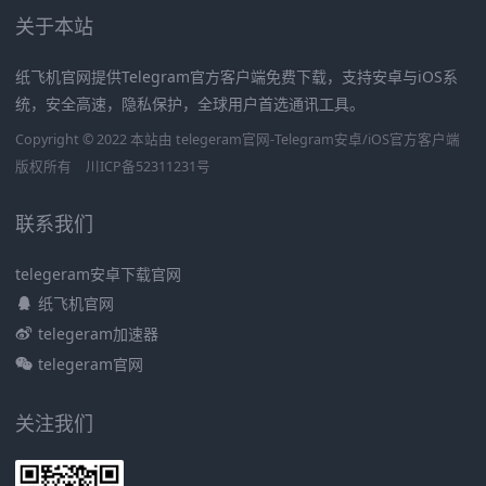
关于本站
纸飞机官网提供Telegram官方客户端免费下载，支持安卓与iOS系
统，安全高速，隐私保护，全球用户首选通讯工具。
Copyright © 2022 本站由 telegeram官网-Telegram安卓/iOS官方客户端
版权所有
川ICP备52311231号
联系我们
telegeram安卓下载官网
纸飞机官网
telegeram加速器
telegeram官网
关注我们