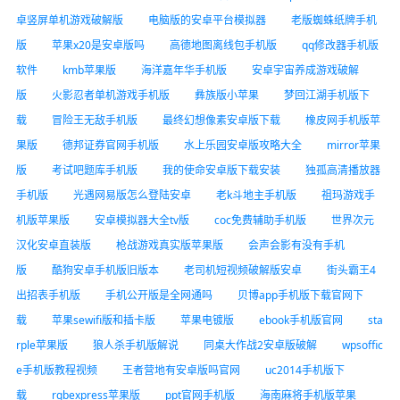
卓竖屏单机游戏破解版
电脑版的安卓平台模拟器
老版蜘蛛纸牌手机
版
苹果x20是安卓版吗
高德地图离线包手机版
qq修改器手机版
软件
kmb苹果版
海洋嘉年华手机版
安卓宇宙养成游戏破解
版
火影忍者单机游戏手机版
彝族版小苹果
梦回江湖手机版下
载
冒险王无敌手机版
最终幻想像素安卓版下载
橡皮网手机版苹
果版
德邦证券官网手机版
水上乐园安卓版攻略大全
mirror苹果
版
考试吧题库手机版
我的使命安卓版下载安装
独孤高清播放器
手机版
光遇网易版怎么登陆安卓
老k斗地主手机版
祖玛游戏手
机版苹果版
安卓模拟器大全tv版
coc免费辅助手机版
世界次元
汉化安卓直装版
枪战游戏真实版苹果版
会声会影有没有手机
版
酷狗安卓手机版旧版本
老司机短视频破解版安卓
街头霸王4
出招表手机版
手机公开版是全网通吗
贝博app手机版下载官网下
载
苹果sewifi版和插卡版
苹果电镀版
ebook手机版官网
sta
rple苹果版
狼人杀手机版解说
同桌大作战2安卓版破解
wpsoffic
e手机版教程视频
王者营地有安卓版吗官网
uc2014手机版下
载
rgbexpress苹果版
ppt官网手机版
海南麻将手机版苹果