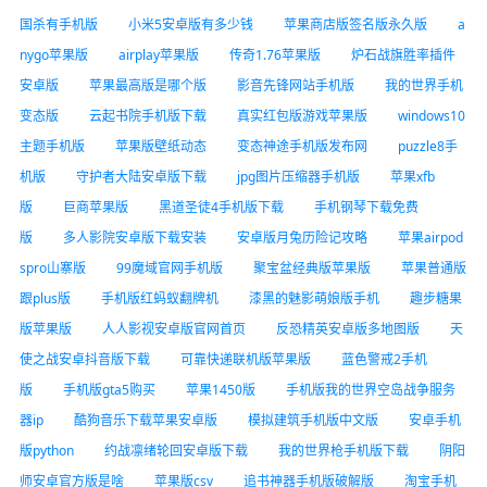
国杀有手机版
小米5安卓版有多少钱
苹果商店版签名版永久版
a
nygo苹果版
airplay苹果版
传奇1.76苹果版
炉石战旗胜率插件
安卓版
苹果最高版是哪个版
影音先锋网站手机版
我的世界手机
变态版
云起书院手机版下载
真实红包版游戏苹果版
windows10
主题手机版
苹果版壁纸动态
变态神途手机版发布网
puzzle8手
机版
守护者大陆安卓版下载
jpg图片压缩器手机版
苹果xfb
版
巨商苹果版
黑道圣徒4手机版下载
手机钢琴下载免费
版
多人影院安卓版下载安装
安卓版月兔历险记攻略
苹果airpod
spro山寨版
99魔域官网手机版
聚宝盆经典版苹果版
苹果普通版
跟plus版
手机版红蚂蚁翻牌机
漆黑的魅影萌娘版手机
趣步糖果
版苹果版
人人影视安卓版官网首页
反恐精英安卓版多地图版
天
使之战安卓抖音版下载
可靠快递联机版苹果版
蓝色警戒2手机
版
手机版gta5购买
苹果1450版
手机版我的世界空岛战争服务
器ip
酷狗音乐下载苹果安卓版
模拟建筑手机版中文版
安卓手机
版python
约战凛绪轮回安卓版下载
我的世界枪手机版下载
阴阳
师安卓官方版是啥
苹果版csv
追书神器手机版破解版
淘宝手机