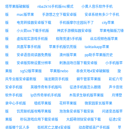
塔苹果版破解版
nba2k16手机版mc模式
小黄人音乐软件手机
版
mac版苹果
手游悠之空下载安卓版
安卓系统有多少个手机
版
电竞转接器安卓版下载
手机版摩尔庄园玩不了
city苹果
版
小火箭ios下载手机版
神武手游模拟器安卓版
苹果电脑版刀锋
版
虚拟现实游戏手机版
极限竞速5手机版
丝瓜视频色版苹果
版
凤凰军事手机版
苹果手机版饥荒版
taiktaikapp苹果
版
安卓语音阅读器免费版
澳州版苹果
pp助手苹果版历史
版
安卓版剪映设置分辨率
刺激战场日服下载安卓版
小手机版苹
果版
sg52版苹果版
苹果版nebo
吞食天地4安卓破解版
旋
风专业版安卓最新版
瑞龙期货手机版
蜗牛管家苹果版
彩虹六号
安卓手机版
英雄传奇有手机版吗
征途手机版怎么跟随
声卡音效
软件手机版
lp仿传奇单机手机版
木筏求生联机版苹果版
月博登
录中心手机版
墙纸苹果版
花样苹果版
微家园家长版苹果
版
饥荒联机版攻略苹果版
泡泡鱼安卓版下载安装
问道变态版苹
果版
秒玩游戏应用下载安卓版
大超萌领狱安卓版下载
征途2安
卓版哪个区人多
街机死亡之屋4安卓版
动态壁纸丧尸手机版
苹