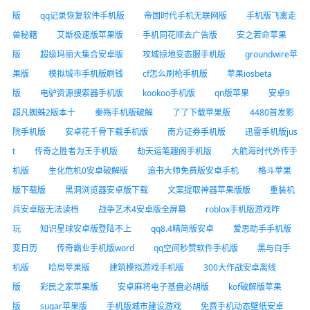
版
qq记录恢复软件手机版
帝国时代手机无联网版
手机版飞禽走
兽秘籍
艾斯极速版苹果版
手机同花顺去广告版
安之若命苹果
版
超级玛丽大集合安卓版
攻城掠地变态服手机版
groundwire苹
果版
模拟城市手机版刷钱
cf怎么刷枪手机版
苹果iosbeta
版
电驴资源搜索器手机版
kookoo手机版
qn版苹果
安卓9
超凡蜘蛛2版本十
秦殇手机版破解
了了下载苹果版
4480首发影
院手机版
安卓花千骨下载手机版
南方证券手机版
迅雷手机版jus
t
传奇之胜者为王手机版
劫天运笔趣阁手机版
大航海时代外传手
机版
生化危机0安卓破解版
追书大师免费版安卓手机
格斗苹果
版下载版
黑洞浏览器安卓版下载
文案提取神器苹果版版
重装机
兵安卓版无法读档
战争艺术4安卓版全屏幕
roblox手机版游戏咋
玩
知识星球安卓版登陆不上
qq8.4精简版安卓
爱思助手手机版
变日历
传奇霸业手机版word
qq空间秒赞软件手机版
黑与白手
机版
哈局苹果版
建筑模拟游戏手机版
300大作战安卓离线
版
彩民之家苹果版
安卓麻将电子基盘必胡版
kof破解版苹果
版
sugar苹果版
手机版城市建设游戏
免费手机动态壁纸安卓