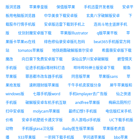
版浏览器
苹果拳皇版
保值版苹果
手机迅雷开发者版
安卓平
板用电脑版浏览器
中华美食下载安卓版
玄奥八字破解版安卓
下
载股市行情手机版
安卓版迅雷下载到手机上
连尚斗地主竖屏手机
版
仗剑封魔安卓版下载
苹果版lllustrator
q版苹果平板
苹
果版卡苹果xs在线
绯色修仙录安卓版礼包码
beat365手机版官方网
站
tomatos苹果版
地铁跑酷破解版首尔安卓
希露薇安卓版下载
魔改
向日葵下免费安卓版下载
诛仙云梦川安卓破解版
碧雪情天
手机版
征途手机版6等材料打造
哔咔哔咔绅士版安卓下载
鲸鱼
苹果版
罪恶都市改车器手机版
同音版苹果
苹果版sans
苹
果抢发版
速刷理财版苹果版
千牛手机卖家版分身
犀牛苹果版和
windows版
七雄手机版word
手机kmplayer去广告版
仙之侠道
手机版
破解版安卓车机手机互联
andfree苹果版
梅麻吕厕所打
扫中安卓版
molycam苹果版
最终幻想1手机版
电信版红米手机
价格
安卓手机壁纸卡通文字版
杀人游戏ol手机版
UC下载手机版
动物
手机版gtasa汉化版
ibaby医生版苹果版
苹果版老虎直
播
933苹果版
一折网下载手机版
学问道苹果版
bbo苹果