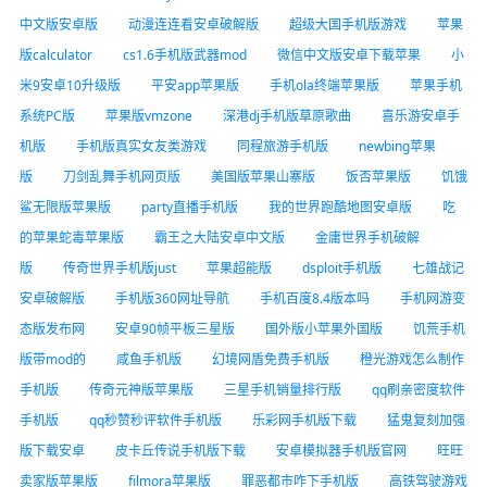
中文版安卓版
动漫连连看安卓破解版
超级大国手机版游戏
苹果
版calculator
cs1.6手机版武器mod
微信中文版安卓下载苹果
小
米9安卓10升级版
平安app苹果版
手机ola终端苹果版
苹果手机
系统PC版
苹果版vmzone
深港dj手机版草原歌曲
喜乐游安卓手
机版
手机版真实女友类游戏
同程旅游手机版
newbing苹果
版
刀剑乱舞手机网页版
美国版苹果山寨版
饭否苹果版
饥饿
鲨无限版苹果版
party直播手机版
我的世界跑酷地图安卓版
吃
的苹果蛇毒苹果版
霸王之大陆安卓中文版
金庸世界手机破解
版
传奇世界手机版just
苹果超能版
dsploit手机版
七雄战记
安卓破解版
手机版360网址导航
手机百度8.4版本吗
手机网游变
态版发布网
安卓90帧平板三星版
国外版小苹果外国版
饥荒手机
版带mod的
咸鱼手机版
幻境网盾免费手机版
橙光游戏怎么制作
手机版
传奇元神版苹果版
三星手机销量排行版
qq刷亲密度软件
手机版
qq秒赞秒评软件手机版
乐彩网手机版下载
猛鬼复刻加强
版下载安卓
皮卡丘传说手机版下载
安卓模拟器手机版官网
旺旺
卖家版苹果版
filmora苹果版
罪恶都市咋下手机版
高铁驾驶游戏