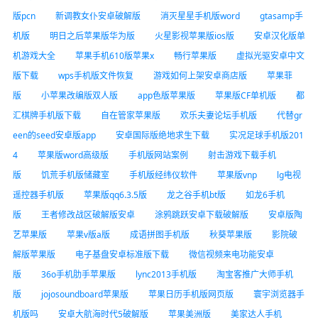
版pcn
新调教女仆安卓破解版
消灭星星手机版word
gtasamp手
机版
明日之后苹果版华为版
火星影视苹果版ios版
安卓汉化版单
机游戏大全
苹果手机610版苹果x
畅行苹果版
虚拟光驱安卓中文
版下载
wps手机版文件恢复
游戏如何上架安卓商店版
苹果菲
版
小苹果改编版双人版
app色版苹果版
苹果版CF单机版
都
汇棋牌手机版下载
自在管家苹果版
欢乐夫妻论坛手机版
代替gr
een的seed安卓版app
安卓国际版绝地求生下载
实况足球手机版201
4
苹果版word高级版
手机版网站案例
射击游戏下载手机
版
饥荒手机版储藏室
手机版经纬仪软件
苹果版vnp
lg电视
遥控器手机版
苹果版qq6.3.5版
龙之谷手机bt版
如龙6手机
版
王者修改战区破解版安卓
涂鸦跳跃安卓下载破解版
安卓版陶
艺苹果版
苹果v版a版
成语拼图手机版
秋葵苹果版
影院破
解版苹果版
电子基盘安卓标准版下载
微信视频来电功能安卓
版
36o手机肋手苹果版
lync2013手机版
淘宝客推广大师手机
版
jojosoundboard苹果版
苹果日历手机版网页版
寰宇浏览器手
机版吗
安卓大航海时代5破解版
苹果美洲版
美家达人手机