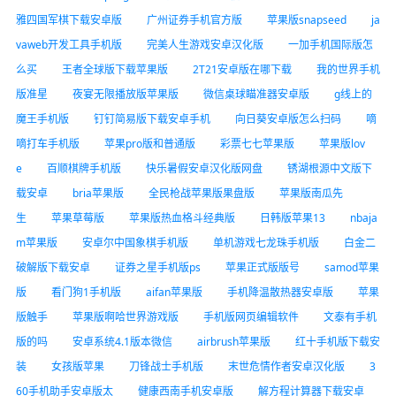
雅四国军棋下载安卓版
广州证券手机官方版
苹果版snapseed
ja
vaweb开发工具手机版
完美人生游戏安卓汉化版
一加手机国际版怎
么买
王者全球版下载苹果版
2T21安卓版在哪下载
我的世界手机
版准星
夜宴无限播放版苹果版
微信桌球瞄准器安卓版
g线上的
魔王手机版
钉钉简易版下载安卓手机
向日葵安卓版怎么扫码
嘀
嘀打车手机版
苹果pro版和普通版
彩票七七苹果版
苹果版lov
e
百顺棋牌手机版
快乐暑假安卓汉化版网盘
锈湖根源中文版下
载安卓
bria苹果版
全民枪战苹果版果盘版
苹果版南瓜先
生
苹果草莓版
苹果版热血格斗经典版
日韩版苹果13
nbaja
m苹果版
安卓尔中国象棋手机版
单机游戏七龙珠手机版
白金二
破解版下载安卓
证券之星手机版ps
苹果正式版版号
samod苹果
版
看门狗1手机版
aifan苹果版
手机降温散热器安卓版
苹果
版触手
苹果版啊哈世界游戏版
手机版网页编辑软件
文泰有手机
版的吗
安卓系统4.1版本微信
airbrush苹果版
红十手机版下载安
装
女孩版苹果
刀锋战士手机版
末世危情作者安卓汉化版
3
60手机助手安卓版太
健康西南手机安卓版
解方程计算器下载安卓