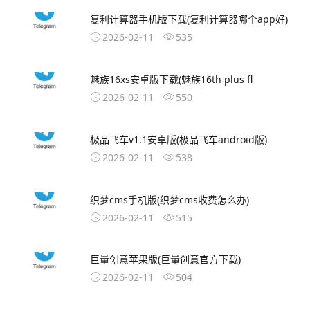
复利计算器手机版下载(复利计算器哪个app好)
2026-02-11
535
魅族16xs安卓版下载(魅族16th plus fl
2026-02-11
550
极品飞车v1.1安卓版(极品飞车android版)
2026-02-11
538
织梦cms手机版(织梦cms收费怎么办)
2026-02-11
515
巨量创意苹果版(巨量创意官方下载)
2026-02-11
504